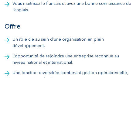
Vous maitrisez le francais et avez une bonne connaissance de
l’anglais.
Offre
Un role clé au sein d’une organisation en plein
développement.
L’opportunité de rejoindre une entreprise reconnue au
niveau national et international.
Une fonction diversifiée combinant gestion opérationnelle,
management et budget.
Un environnement de travail humain et tourné vers l’avenir.
Votre candidature sera traitée en toute confidentialité,
conformément au RGPD. PaHRtners promeut la diversité, l’équité
et l’inclusion.