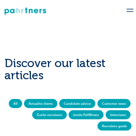
Discover our latest
articles
All
Actualité clients
Candidate advice
Customer news
Guide recruteurs
Inside PaHRtners
Interviews
Recruiters guide