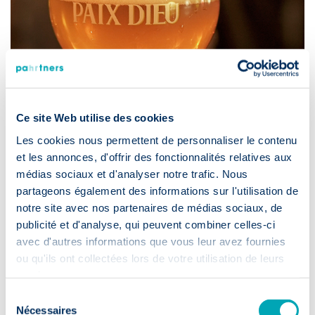
Ce site Web utilise des cookies
Les cookies nous permettent de personnaliser le contenu
et les annonces, d'offrir des fonctionnalités relatives aux
06 September 2024
· Actualité clients
médias sociaux et d'analyser notre trafic. Nous
Les valeurs de la Brasserie Caulier au
partageons également des informations sur l'utilisation de
cœur de sa réussite
notre site avec nos partenaires de médias sociaux, de
publicité et d'analyse, qui peuvent combiner celles-ci
Read more
avec d'autres informations que vous leur avez fournies
ou qu'ils ont collectées lors de votre utilisation de leurs
services.
Sélection
Nécessaires
du